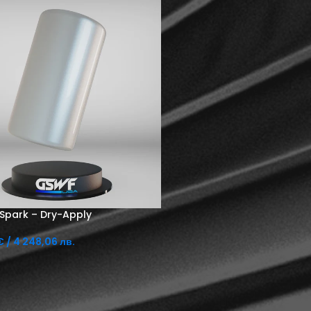
 Spark – Dry-Apply
€
/ 4 248,06 лв.
В Количката