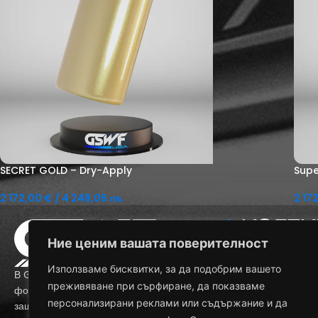
SECRET GOLD – Dry-Apply
Supe
2 172,00
€
/ 4 248,06 лв.
2 17
Добавяне В Количката
Доба
КОЛЕК
Ние ценим вашата поверителност
ПРОЗРАЧЕН ППФ
ЗАЩИТА ЗА ПРЕД
Използваме бисквитки, за да подобрим вашето
В GSWF създаваме премиум PPF защитни
ЦВЕТЕН ППФ
преживяване при сърфиране, да показваме
фолиа, които осигуряват максимална
ЗАТЪМНЯВАНЕ НА
персонализирани реклами или съдържание и да
защита, изключителни експлоатационни
SMOKE