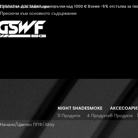
Прескочи към навигация
ЕЗПЛАТНА ДОСТАВКА при поръчки над 1000 € Вземи -5% отстъпка за твоя
Прескочи към основното съдържание
NIGHT SHADE
SMOKE
АКСЕСОАРИ
0 Продукти
4 Продукти
6 Продукти
Начало
Цветен ППФ
Alloy