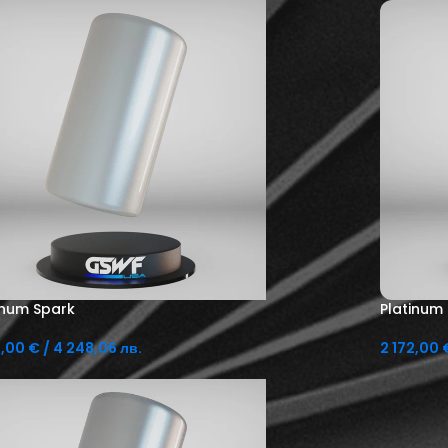
inum Spark
Platinum
2,00
€
/ 4 248,06 лв.
2 172,00
вяне В Количката
Добавяне 