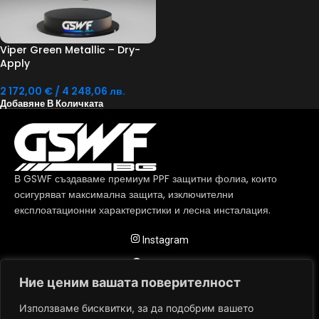
Viper Green Metallic – Dry-
Apply
2 172,00
€
/ 4 248,06 лв.
Добавяне В Количката
В GSWF създаваме премиум PPF защитни фолиа, които
осигуряват максимална защита, изключителни
експлоатационни характеристики и лесна инсталация.
Instagram
Facebook
Ние ценим вашата поверителност
София ул. Всеволод Гаршин 8
Използваме бисквитки, за да подобрим вашето
+359 886 638 460