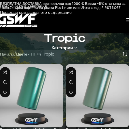
БЕЗПЛАТНА ДОСТАВКА при поръчки над 1000 € Вземи -5% отстъпка за
Прескочи към навигация
твоята първа поръчка на ролка PLatinum или Ultra с код: FIRST5OFF
Прескочи към основното съдържание
Tropic
Категории
Начало
Цветен ППФ
Tropic