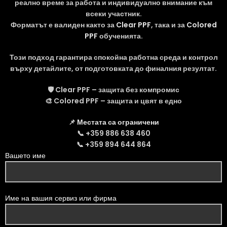
реално време за работа и индивидуално внимание към
всеки участник.
Форматът е валиден както за
Clear PPF
, така и за
Colored
PPF
обученията.
Този подход гарантира спокойна работна среда и контрол
върху детайлите, от подготовката до финалния резултат.
🛡️ Clear PPF – защита без компромис
🎨 Colored PPF – защита и цвят в едно
📌
Местата са ограничени
📞 +359 886 638 460
📞 +359 894 644 864
Вашето име
Име на вашия сервиз или фирма