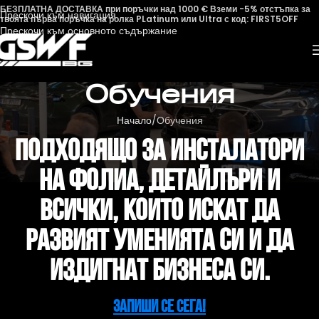
БЕЗПЛАТНА ДОСТАВКА при поръчки над 1000 € Вземи -5% отстъпка за
Прескочи към навигация
твоята първа поръчка на ролка PLatinum или Ultra с код: FIRST5OFF
Прескочи към основното съдържание
Обучения
Начало
Обучения
Подходящо За Инсталатори
На Фолиа, Детайлъри И
Всички, Които Искат Да
Развият Уменията Си И Да
Издигнат Бизнеса Си.
ЗАПИШИ СЕ СЕГА!