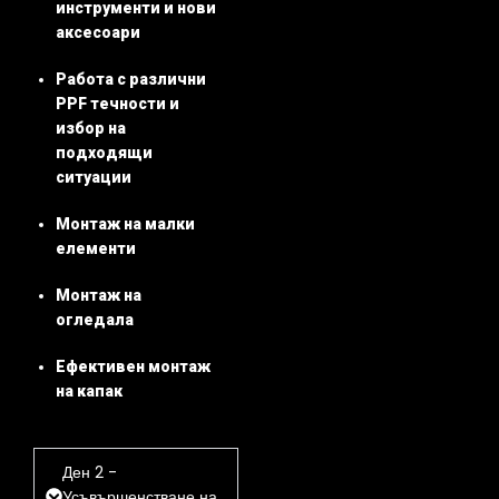
инструменти и нови
аксесоари
Работа с различни
PPF течности и
избор на
подходящи
ситуации
Монтаж на малки
елементи
Монтаж на
огледала
Ефективен монтаж
на капак
Ден 2 -
Усъвършенстване на