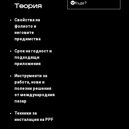
Къде?
Теория
Свойства на
фолиото и
неговите
предимства
Срок на годност и
подходящи
приложения
Инструменти за
работа, нови и
полезни решения
от международния
пазар
Техники за
инсталация на PPF