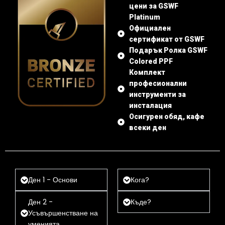
цени за GSWF
Platinum
Официален
сертификат от GSWF
Подарък Ролка GSWF
Colored PPF
Комплект
професионални
инструменти за
инсталация
Осигурен обяд, кафе
всеки ден
Ден 1 - Основи
Кога?
Ден 2 -
Къде?
Усъвършенстване на
уменията