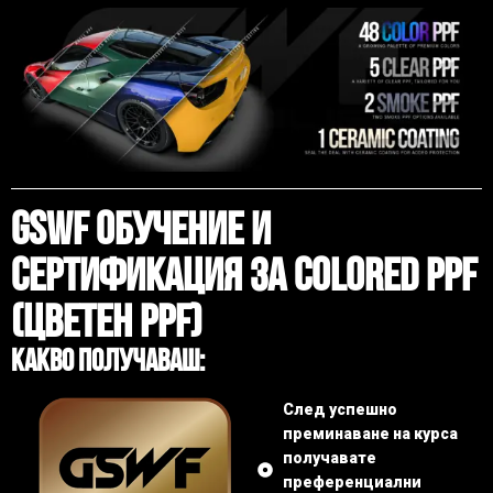
GSWF Обучение И
Сертификация За Colored PPF
(Цветен PPF)
Какво Получаваш:
След успешно
преминаване на курса
получавате
преференциални