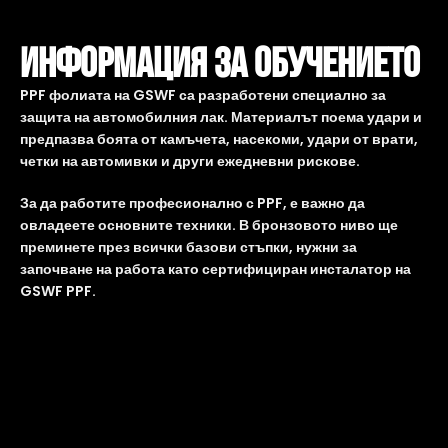
Информация За Обучението
PPF фолиата на
GSWF
са разработени специално за
защита на автомобилния лак. Материалът поема удари и
предпазва боята от камъчета, насекоми, удари от врати,
четки на автомивки и други ежедневни рискове.
За да работите професионално с PPF, е важно да
овладеете основните техники. В бронзовото ниво ще
преминете през всички базови стъпки, нужни за
започване на работа като сертифициран инсталатор на
GSWF PPF.