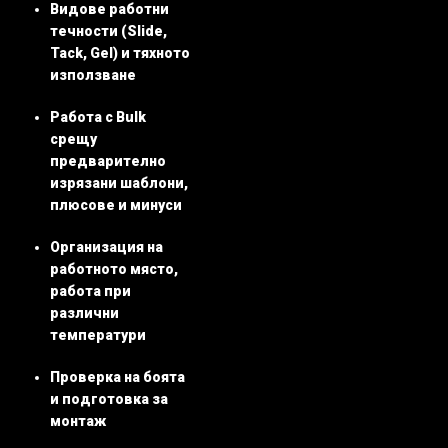
Видове работни
течности (Slide,
Tack, Gel) и тяхното
използване
Работа с Bulk
срещу
предварително
изрязани шаблони,
плюсове и минуси
Организация на
работното място,
работа при
различни
температури
Проверка на боята
и подготовка за
монтаж