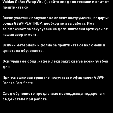
Vaidas Gečas (Wrap Virus)
, който споделя техники и опит от
практиката си.
Всеки участник получава комплект инструменти,
подарък
ролка GSWF PLATINUM
,
необходими за работа. Има
възможност за закупуване на допълнителни артикули от
нашия асортимент.
Всички материали и фолиа за практиката са включени в
цената на обучението.
Осигуряваме обяд, кафе и леки закуски във всеки учебен
ден.
При успешно завършване получавате официален
GSWF
Bronze Certificate
.
След обучението предлагаме последваща подкрепа и
съдействие при работа.