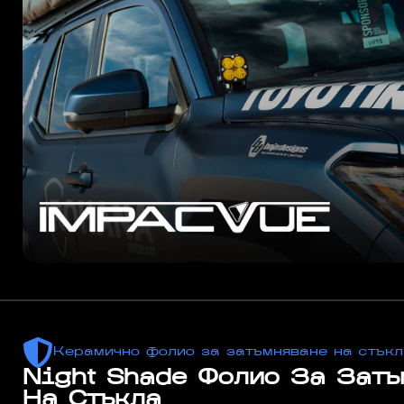
Керамично фолио за затъмняване на стък
Night Shade Фолио За Затъ
На Стъкла