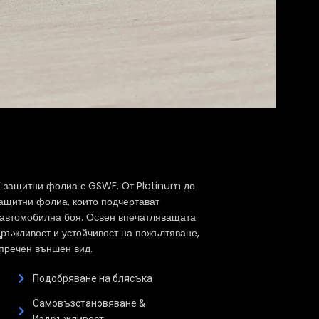
F защитни фолиа с GSWF. От Platinum до
защитни фолиа, които подчертават
 автомобилна боя. Освен впечатляващата
дръжливост и устойчивост на пожълтяване,
пречен външен вид.
Подобряване на блясъка
Самовъзстановяване &