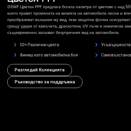
Цветен PPF
GSWF Цветен PPF предлага богата палитра от цветове с над 50
които правят промяната на визията на автомобила лесна и вп
преобразяват външния му вид, тези защитни фолиа осигуряват
срещу удари от камъчета, драскотини, UV лъчи и химически за
същевременно запазват безупречния вид на автомобила.
50+ Различни цвята
Усъвършенств
Финиш като автомобилна боя
Самовъзстанов
Разгледай Колекцията
Ръководство за поддръжка