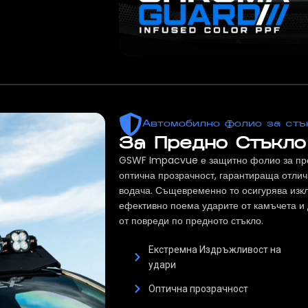
Автомобилно фолио за стъ
За Предно Стъкло
GSWF Impacvue е защитно фолио за пред
оптична прозрачност, гарантираща отлич
водача. Същевременно то осигурява изк
ефективно поема ударите от камъчета и 
от повреди по предното стъкло.
Екстремна Издръжливост на
удари
Оптична прозрачност