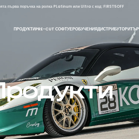
та първа поръчка на ролка PLatinum или Ultra с код: FIRST5OFF
ПРОДУКТИ
PRE-CUT СОФТУЕР
ОБУЧЕНИЯ
ДИСТРИБУТОРИ
ТЪР
Продукти