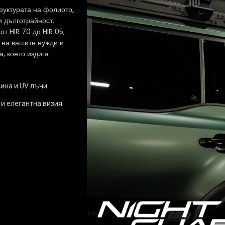
руктурата на фолиото,
и дълготрайност.
т HIR 70 до HIR 05,
я на вашите нужди и
, което издига
ина и UV лъчи
и елегантна визия