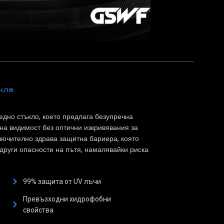
кла
но стъкло, което предлага безупречна
на видимост без оптични изкривявания за
лючително здрава защитна бариера, която
други опасности на пътя, намалявайки риска
99% защита от UV лъчи
Превъзходни хидрофобни
свойства