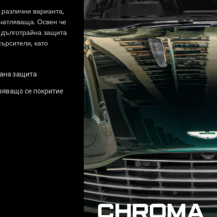
 различни варианта,
ечатляваща. Освен че
 дълготрайна защита
мърсители, като
ана защита
яващо се покритие