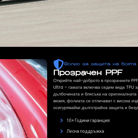
Фолио за защита на боята
Прозрачен PPF
Открийте най-доброто в прозрачните PP
Ultra – гамата включва седем вида TPU 
дълбочината и блясъка на оригиналната
визия, фолиата се отличават с висока из
осигурявайки дълготрайна защита и безу
10+ Години гаранция
Лесна поддръжка