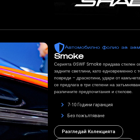
Автомобилно фолио за зам
Smoke
Серията GSWF Smoke придава стилен о
задните светлини, като едновременно с т
повреди – драскотини, удари от камъчет
се предлага в три степени на затъмняван
различните предпочитания и стилове.
7-10 Години гаранция
Без пожълтяване
Разгледай Колекцията