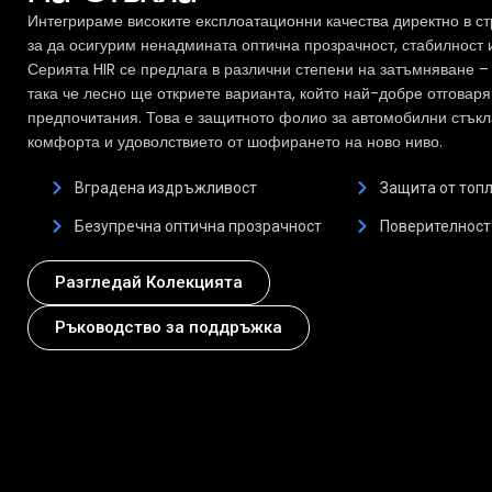
Интегрираме високите експлоатационни качества директно в ст
за да осигурим ненадмината оптична прозрачност, стабилност 
Серията HIR се предлага в различни степени на затъмняване – о
така че лесно ще откриете варианта, който най-добре отговар
предпочитания. Това е защитното фолио за автомобилни стъкла
комфорта и удоволствието от шофирането на ново ниво.
Вградена издръжливост
Защита от топл
Безупречна оптична прозрачност
Поверителност 
Разгледай Колекцията
Ръководство за поддръжка