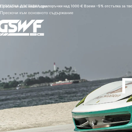
Прескочи към навигация
ЕЗПЛАТНА ДОСТАВКА при поръчки над 1000 € Вземи -5% отстъпка за твоя
Прескочи към основното съдържание