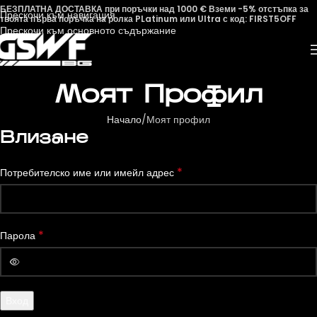
БЕЗПЛАТНА ДОСТАВКА при поръчки над 1000 € Вземи -5% отстъпка за
Прескочи към навигация
твоята първа поръчка на ролка PLatinum или Ultra с код: FIRST5OFF
Прескочи към основното съдържание
Моят Профил
Начало
Моят профил
Влизане
*
Потребителско име или имейл адрес
*
Парола
Вход