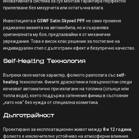
иновативната система за сух монтаж гарантира перфектно
прилепване без мехурчета или остатъчна влага.
Инвестицията в
GSWF Satin Skyveil PPF
не само променя
радикално визията на автомобила, но и съхранява
оригиналната му боя, предпазвайки я от механични
увреждания. Това е висок клас решение за постигане на
индивидуален стил с дълготраен ефект и безупречно качество.
Self-Healing Технология
Въпреки своя матов характер, фолиото разполага със
self-
healing
технология. Фините драскотини и повърхностни следи
изчезват автоматично при излагане на топлина (слънце или
топла вода), което поддържа сатенения финиш в състояние
„като нов“ без нужда от специална козметика.
Дълготрайност
Проектирано за експлоатационен живот между
8 и 12 години
,
фолиото е изключително устойчиво на атмосферни влияния.