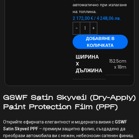
автоматично при излагане
на топлина.
2 172,00
€
/ 4 248,06 лв.
ДОБАВЯНЕ В
КОЛИЧКАТА
ШИРИНА
152.5cm
X
x 18m
ДЪЛЖИНА
GSWF Satin Skyveil (Dry-Apply)
Paint Protection Film (
PPF
)
Открийте ефирната елегантност и модерната визия с
GSWF
Satin Skyveil PPF
– премиум защитно фолио, създадено да
преобрази автомобила ви с нежен, небесносин сатенен финиш.