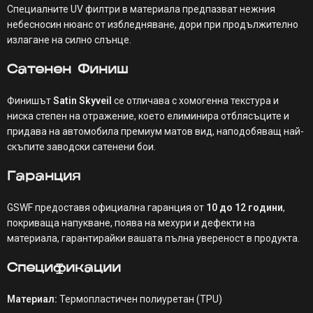
Специалните UV филтри в материала предпазват нежния
небесносин нюанс от избледняване, дори при продължително
излагане на силно слънце.
Сатенен Финиш
Финишът
Satin Skyveil
се отличава с хомогенна текстура и
ниска степен на отражение, което елиминира отблясъците и
придава на автомобила премиум матов вид, наподобяващ най-
скъпите заводски сатенени бои.
Гаранция
GSWF предоставя официална гаранция от
10 до 12 години
,
покриваща напукване, поява на мехури и дефекти на
материала, гарантирайки вашата пълна увереност в продукта.
Спецификации
Материал:
Термопластичен полиуретан (TPU)