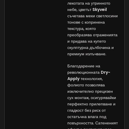
лекотата на утринното
небе, цветът
Skyveil
съчетава меки светлосини
тонове с копринена
текстура, която
преобразява отраженията
и придава на купето
скулптурна дълбочина и
премиум излъчване.
Благодарение на
революционната
Dry-
Apply
технология,
фолиото позволява
изключително прецизен
сух монтаж, осигурявайки
перфектно прилепване и
гладкост без риск от
остатъчна влага под
повърхността. Сатененият