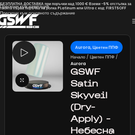
БЕЗПЛАТНА ДОСТАВКА при поръчки над 1000 € Вземи -5% отстъпка за
Прескочи към навигация
твоята първа поръчка на ролка PLatinum или Ultra с код: FIRST5OFF
Прескочи към основното съдържание
Aurora
,
Цветен ППФ
Начало
Цветен ППФ
Aurora
GSWF
Щракнете за уголемяване
Satin
Skyveil
(Dry-
Apply) –
Небесна