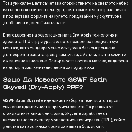
Този уникален цвят съчетава спокойствието на светлото небе с
изтънчена копринена текстура, която омекотява отраженията
и подчертава формите на купето, придавайки му скулптурна
дълбочина и „стелт“ излъчване.
Благодарение на революционната
Dry-Apply
технология и
здравата TPU структура, фолиото позволява прецизен сух
монтаж, като същевременно осигурява безкомпромисна
дългосрочна защита срещу камъчета, UV лъчи, пътна химия и
ежедневно износване. Повърхността остава матова, кадифена
на допир и изключително лесна за поддръжка.
Защо Да Изберете GSWF Satin
Skyveil (Dry-Apply) PPF?
GSWF Satin Skyveil
е идеалният избор за тези, които търсят
уникална идентичност и премиум защита. За разлика от
стандартните винилови фолиа, Skyveil е изработен от
високотехнологичен термопластичен полиуретан (TPU), който
действа като истинска броня за вашата боя, докато