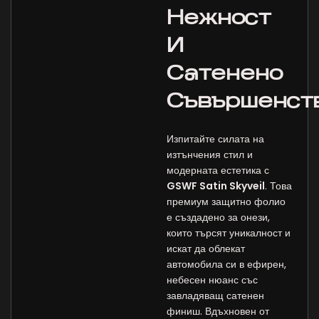
Нежност
И
Сатенено
Съвършенст
Изпитайте силата на
изтънчения стил и
модерната естетика с
GSWF Satin Skyveil
. Това
премиум защитно фолио
е създадено за онези,
които търсят уникалност и
искат да облекат
автомобила си в ефирен,
небесен нюанс със
завладяващ сатенен
финиш. Вдъхновен от