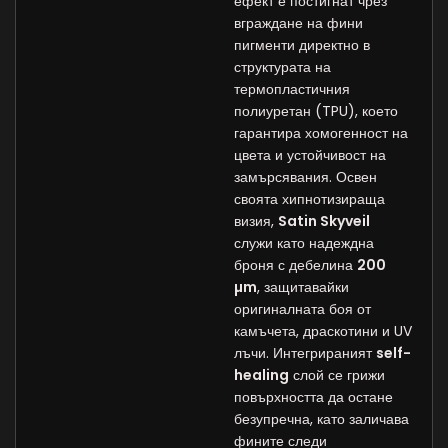
ефект е постигнат чрез
вграждане на фини
пигменти директно в
структурата на
термопластичния
полиуретан (TPU), което
гарантира хомогенност на
цвета и устойчивост на
замърсявания. Освен
своята хипнотизираща
визия,
Satin Skyveil
служи като надеждна
броня с дебелина
200
µm
, защитавайки
оригиналната боя от
камъчета, драскотини и UV
лъчи. Интегрираният
self-
healing
слой се грижи
повърхността да остане
безупречна, като заличава
фините следи