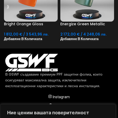
Bright Orange Gloss
Energize Green Metallic
1 812,00
€
/ 3 543,96 лв.
2 172,00
€
/ 4 248,06 лв.
Добавяне В Количката
Добавяне В Количката
В GSWF създаваме премиум PPF защитни фолиа, които
осигуряват максимална защита, изключителни
експлоатационни характеристики и лесна инсталация.
Instagram
Facebook
Ние ценим вашата поверителност
София ул. Всеволод Гаршин 8