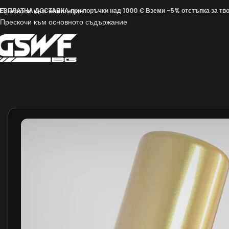
Прескочи към навигация
ЕЗПЛАТНА ДОСТАВКА при поръчки над 1000 € Вземи -5% отстъпка за твоя
Прескочи към основното съдържание