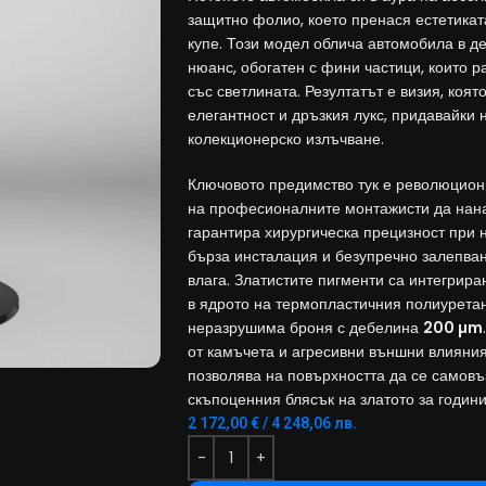
защитно фолио, което пренася естетикат
купе. Този модел облича автомобила в д
нюанс, обогатен с фини частици, които р
със светлината. Резултатът е визия, коя
елегантност и дръзкия лукс, придавайки 
колекционерско излъчване.
Ключовото предимство тук е революцио
на професионалните монтажисти да нан
гарантира хирургическа прецизност при 
бърза инсталация и безупречно залепван
влага. Златистите пигменти са интегрира
в ядрото на термопластичния полиурета
неразрушима броня с дебелина
200 µm
от камъчета и агресивни външни влияния
позволява на повърхността да се самовъ
скъпоценния блясък на златото за години
2 172,00
€
/ 4 248,06 лв.