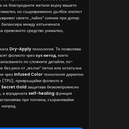
а на благородните метали върху вашето
еликатен, но същевременно дълбок златист
азкриват своето „тайно“ сияние при допир
то балансира между изтънчената
на превозното средство уникално,
нната
Dry-Apply
технология. Тя позволява
асят фолиото чрез
сух метод
, което
напасването по сложните детайли, по-
е без риск от „мътни“ петна или остатъчна
ни чрез
Infused Color
технология директно
н (TPU), превръщайки фолиото в
.
Secret Gold
защитава безкомпромисно
, а вградената
self-healing
функция
зстановява при топлина, съхранявайки
 напред.