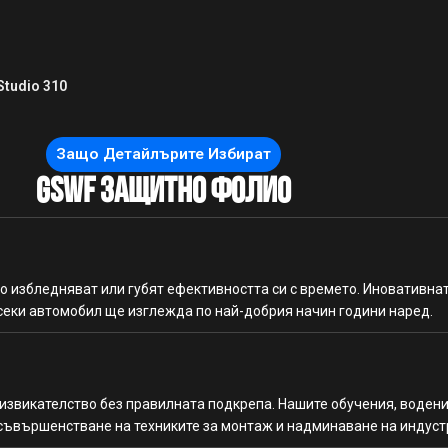
 Studio 310
Защо Детайлърите Избират
GSWF Защитно Фолио
о избледняват или губят ефективността си с времето. Иновативна
секи автомобил ще изглежда по най-добрия начин години наред.
извикателство без правилната подкрепа. Нашите обучения, водени
усъвършенстване на техниките за монтаж и надминаване на индуст