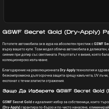
GSWF Secret Gold (Dry-Apply) Pa
Потопете автомобила си в аура на абсолютен престиж с
GSWF Sec
върху вашето купе. Този модел облича автомобила в деликатен, 
сияние при допир със светлината. Резултатът е визия, която ба
колекционерско излъчване.
Благодарение на революционната
Dry-Apply
технология и здрава
безкомпромисна дългосрочна защита срещу камъчета, UV лъчи, 
експонат с течни златисти отражения.
Защо Да Изберете GSWF Secret Gold (
GSWF Secret Gold
е идеалният избор за собственици, които търс
(Dry-Apply)
гарантира по-бързо и по-чисто нанасяне, елиминирай