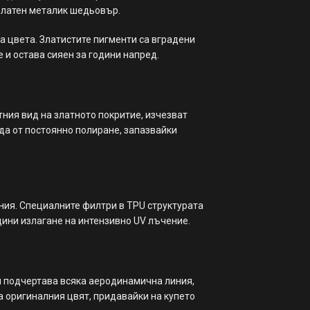
златен металик шедьовър.
а цвета. Златистите пигменти са вградени
е и остава сияен за години напред.
ния вид на златното покритие, изчезват
да от постоянно полиране, запазвайки
ния. Специалните филтри в TPU структурата
дини излагане на интензивно UV лъчение.
й подчертава всяка аеродинамична линия,
а оригиналния цвят, придавайки на купето