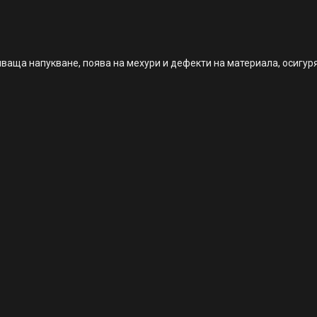
иваща напукване, поява на мехури и дефекти на материала, осигур