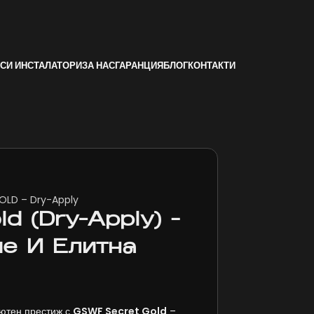
СИ ИНСТАЛАТОРИ
ЗА НАС
ГАРАНЦИЯ
БЛОГ
КОНТАКТИ
OLD – Dry-Apply
d (Dry-Apply) –
е И Елитна
лютен престиж с
GSWF Secret Gold
–