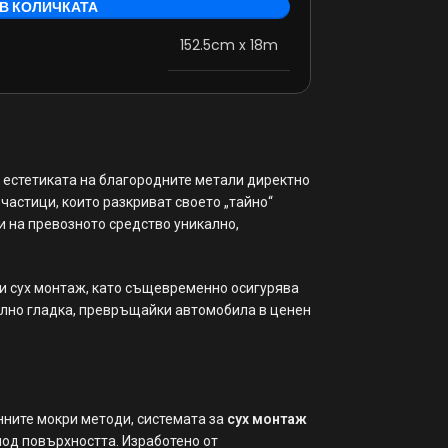
В КОЛИЧКАТА
152.5cm x 18m
 естетиката на благородните метали директно
частици, които разкриват своето „тайно“
и на превозното средство уникално,
ри сух монтаж, като същевременно осигурява
ално гладка, превръщайки автомобила в ценен
нните мокри методи, системата за
сух монтаж
под повърхността. Изработено от