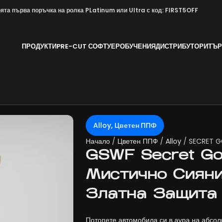
та първа поръчка на ролка PLatinum или Ultra с код: FIRST5OFF
ПРОДУКТИ
PRE-CUT СОФТУЕР
ОБУЧЕНИЯ
ДИСТРИБУТОРИ
ТЪР
Alloy
,
Цветен ППФ
Начало
Цветен ППФ
Alloy
SECRET G
GSWF Secret Gol
Мистично Сияни
Златна Защита
Потопете автомобила си в аура на абсо