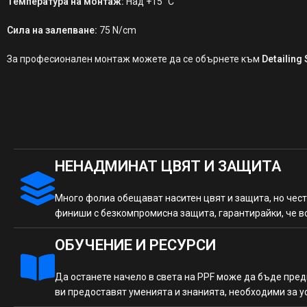
Температура на монтаж:
Над +15 °C
Сила на залепване:
75 N/cm
За професионален монтаж можете да се обърнете към
Detailing
НЕНАДМИНАТ ЦВЯТ И ЗАЩИТА
Много фолиа обещават наситен цвят и защита, но чест
финиши с безкомпромисна защита, гарантирайки, че в
ОБУЧЕНИЕ И РЕСУРСИ
Да останете начело в света на PPF може да бъде пред
ви предоставят уменията и знанията, необходими за 