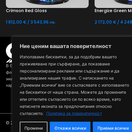
Crimson Red Gloss
Energize Green Me
1 812,00
€
/ 3 543,96 лв.
2 172,00
€
/ 4 248
Добавяне В Количката
Добавяне В Количк
КОЛЕК
Ние ценим вашата поверителност
ПРОЗРАЧЕН ППФ
Използваме бисквитки, за да подобрим вашето
ЗАЩИТА ЗА ПРЕД
преживяване при сърфиране, да показваме
В GSWF създаваме премиум PPF защитни
ЦВЕТЕН ППФ
персонализирани реклами или съдържание и да
фолиа, които осигуряват максимална
ЗАТЪМНЯВАНЕ НА
анализираме нашия трафик. С натискането на
защита, изключителни експлоатационни
SMOKE
характеристики и лесна инсталация.
„Приемам всички“ вие се съгласявате с използването
КЕРАМИЧНИ ПОКР
на бисквитки от наша страна. Можете да промените
АКСЕСОАРИ
или оттеглите съгласието си по всяко време, като
ОБУЧЕНИЯ
натиснете иконата за предпочитания относно
съгласието.
Политика за поверителност
© 2026
GSWF
. Всички права запазени
Промени
Откажи всички
Приеми всички