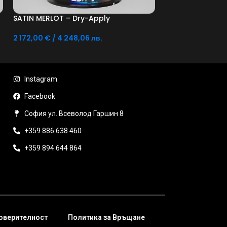
SATIN MERLOT – Dry-Apply
2 172,00
€
/ 4 248,06 лв.
Добавяне В Количката
Instagram
Facebook
София ул. Всеволод Гаршин 8
+359 886 638 460
+359 894 644 864
Поверителност
Политика за Връщане