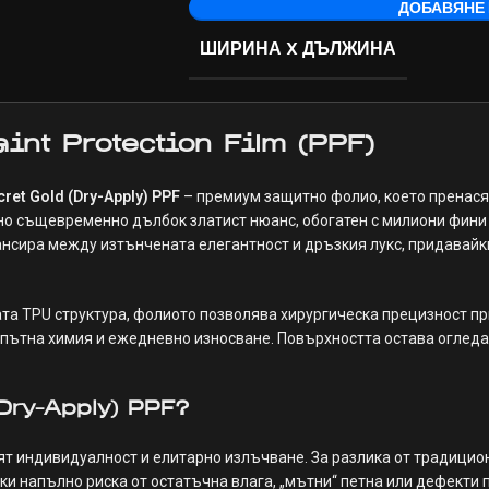
ДОБАВЯНЕ 
ШИРИНА X ДЪЛЖИНА
int Protection Film (
PPF
)
ret Gold (Dry-Apply) PPF
– премиум защитно фолио, което пренася
но същевременно дълбок златист нюанс, обогатен с милиони фини 
лансира между изтънчената елегантност и дръзкия лукс, придавайк
та TPU структура, фолиото позволява хирургическа прецизност п
пътна химия и ежедневно износване. Повърхността остава оглед
Dry-Apply) PPF?
ят индивидуалност и елитарно излъчване. За разлика от традицио
ки напълно риска от остатъчна влага, „мътни“ петна или дефекти 