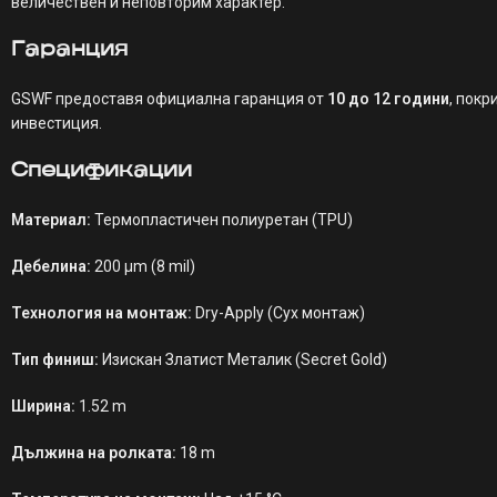
величествен и неповторим характер.
Гаранция
GSWF предоставя официална гаранция от
10 до 12 години
, покр
инвестиция.
Спецификации
Материал:
Термопластичен полиуретан (TPU)
Дебелина:
200 µm (8 mil)
Технология на монтаж:
Dry-Apply (Сух монтаж)
Тип финиш:
Изискан Златист Металик (Secret Gold)
Ширина:
1.52 m
Дължина на ролката:
18 m