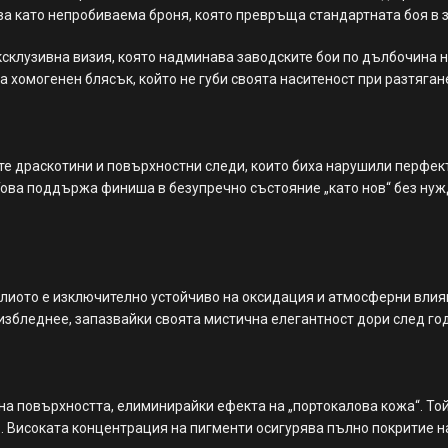
ва като непробиваема броня, която превръща стандартната боя в 
склузивна визия, която надминава заводските бои по дълбочина н
а хомогенен блясък, който не губи своята наситеност при разтяган
те драскотини и повърхностни следи, които биха нарушили перфект
 Това поддържа финиша в безупречно състояние „като нов“ без нуж
олиото е изключително устойчиво на оксидация и атмосферни влия
избледнее, запазвайки своята мистична елегантност дори след го
 на повърхността, елиминирайки ефекта на „портокалова кожа“. То
. Високата концентрация на пигменти осигурява пълно покритие н