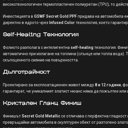
високотехнологичен термопластичен полиуретан (TPU), то дейст
Инвестицията в
GSWF Secret Gold PPF
придава на автомобила ек
директно в ядрото чрез
Infused Color
технология, което гарантир
Self-Healing Технология
Фолиото разполага с интелигентна
self-healing
технология. Фини
автоматично при излагане на топлина (слънце или топла вода).
скъпоценното сияние на повърхността.
Дълготрайност
Проектирано за експлоатационен живот между
8 и 12 години
, ф
гарантират, че уникалният златист нюанс няма да пожълтее или 
Кристален Гланц Финиш
Финишът
Secret Gold Metallic
се отличава с перфектна гладкост
превръщайки автомобила в скулптурен обект от разтопено злато